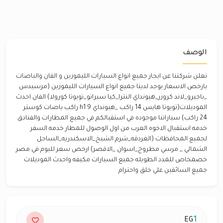
الوصف
تعلن شركتنا عن ايجار جميع انواع السيارات الليموزين و الفان والباصات
بارخص الاسعار يوجد لدينا جميع انواع السيارات الليموزين (مرسيدس
_باجيرو_لاند كروزر_هيونداي النترا_كيا سيراتو_تويوتا كورولا) الفان احدث
الموديلات(تويوتا هايس 14 راكب _هيونداي h1 9 راكب باصات كوستر
24 راكب) سياراتنا موجوده في استقبالكم في جميع المطارات والفنادق
خدمه استقبال الاخوه العرب من اول الوصول للمطار خدمه السفر
لجميع المحافظات (الغردقه_شرم الشيخ_الاسكندريه_الساحل
الشمالي _ مرسي مطروح_اسوان _الاقصر) ارخص سعر لليوم في مصر
خصمخاص للمدد الطويله جميع السيارات مكيفه واحدث الموديلات
جميع السائقين علي خلق واحترام
1
EG