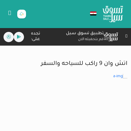
تطبيق تسوق سيل
تجده
على:
قم بتحميله الان
اتش وان 9 راكب للسياحه والسفر